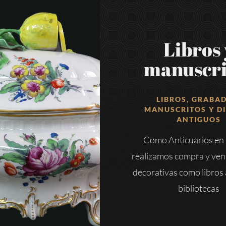
Libros 
manuscri
LIBROS, GRABA
MANUSCRITOS Y D
ANTIGUOS
Como Anticuarios en
realizamos compra y ven
decorativas como libros 
bibliotecas