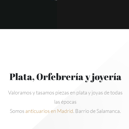
Plata, Orfebrería y joyería
Valoramos y tasamos piezas en plata y joyas de todas
las épocas
Somos
anticuarios en Madrid
. Barrio de Salamanca.