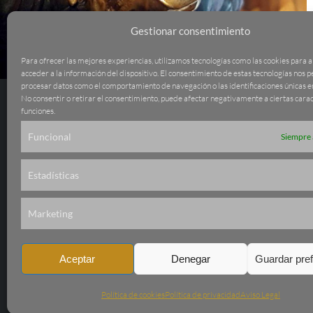
Gestionar consentimiento
Para ofrecer las mejores experiencias, utilizamos tecnologías como las cookies para 
acceder a la información del dispositivo. El consentimiento de estas tecnologías nos 
procesar datos como el comportamiento de navegación o las identificaciones únicas en 
No consentir o retirar el consentimiento, puede afectar negativamente a ciertas carac
funciones.
Funcional
Siempre 
Calle Conde de Aranda, 20
Estadísticas
Bajo derecha. 28001.
Madrid
Marketing
info@aresanticuarios.com
T. 912 192 216 •
699 926 092
Aceptar
Denegar
Guardar pre
© 2018 - 2025
Política de cookies
Política de privacidad
Aviso Legal