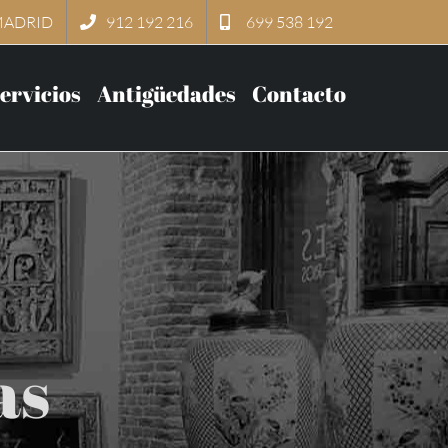
MADRID
912 192 216
699 538 192
ervicios
Antigüedades
Contacto
as