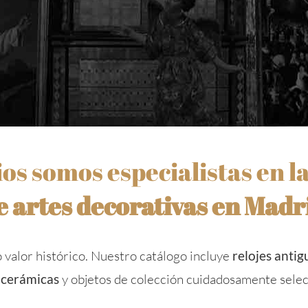
s somos especialistas en l
e artes decorativas en Madr
 valor histórico. Nuestro catálogo incluye
relojes antig
,
cerámicas
y objetos de colección cuidadosamente selec