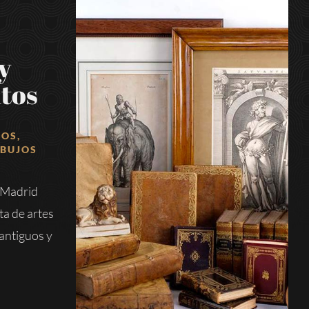
y
tos
DOS,
IBUJOS
 Madrid
ta de artes
antiguos y