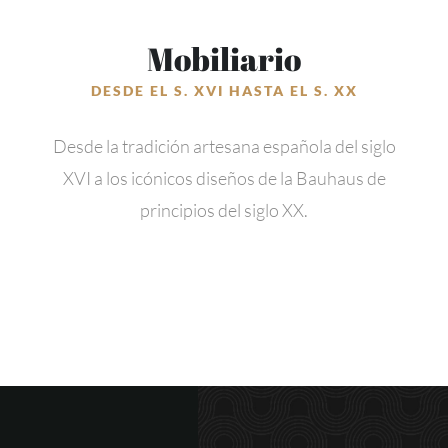
Mobiliario
DESDE EL S. XVI HASTA EL S. XX
Desde la tradición artesana española del siglo
XVI a los icónicos diseños de la Bauhaus de
principios del siglo XX.