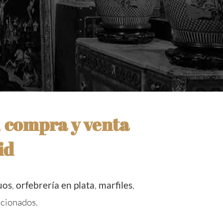
a
compra y venta
id
uos
,
orfebrería en plata
,
marfiles
,
cionados.