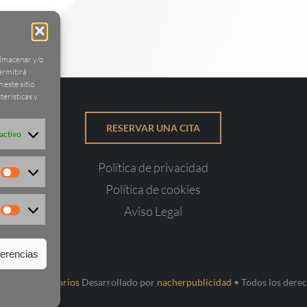
almacenar y/o
permitirá
este sitio.
terísticas y
RESERVAR UNA CITA
activo
Política de privacidad
Estadísticas
Política de cookies
Aviso Legal
Marketing
ferencias
 •
Ares Anticuarios
Desarrollado por
nacherpublicidad
• Todos los dere