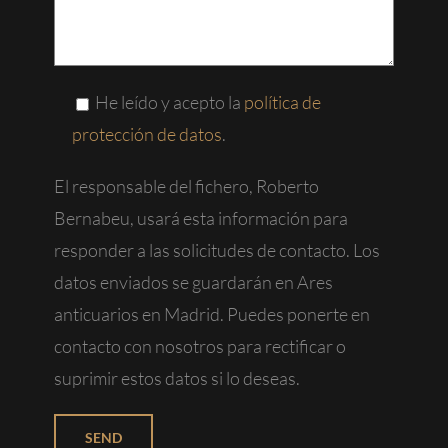
He leído y acepto la
política de
protección de datos
.
El responsable del fichero, Roberto
Bernabeu, usará esta información para
responder a las solicitudes de contacto. Los
datos enviados se guardarán en Ares
anticuarios en Madrid. Puedes ponerte en
contacto con nosotros para rectificar o
suprimir estos datos si lo deseas.